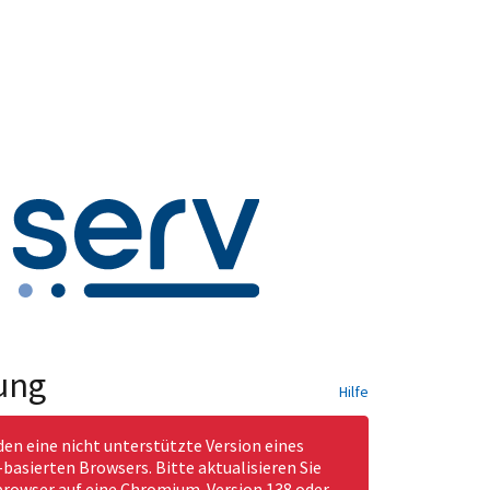
ung
Hilfe
den eine nicht unterstützte Version eines
asierten Browsers. Bitte aktualisieren Sie
rowser auf eine Chromium-Version 138 oder