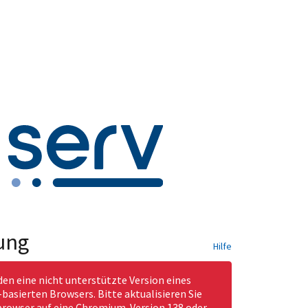
ung
Hilfe
den eine nicht unterstützte Version eines
asierten Browsers. Bitte aktualisieren Sie
rowser auf eine Chromium-Version 138 oder